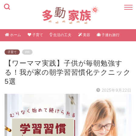
ホーム
子育て
生活の工夫
美容
子連れ旅行
子育て
PR
【ワーママ実践】子供が毎朝勉強す
る！我が家の朝学習習慣化テクニック
5選
2025年9月22日