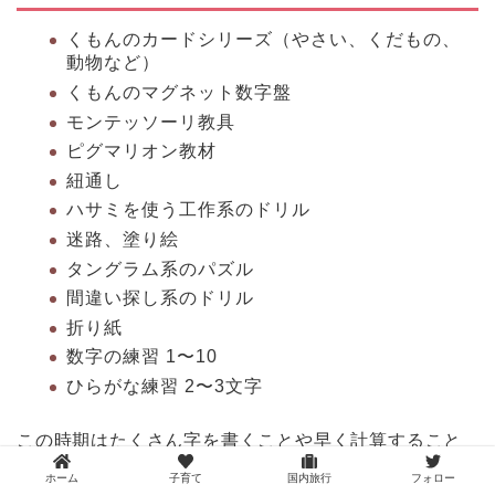
くもんのカードシリーズ（やさい、くだもの、
動物など）
くもんのマグネット数字盤
モンテッソーリ教具
ピグマリオン教材
紐通し
ハサミを使う工作系のドリル
迷路、塗り絵
タングラム系のパズル
間違い探し系のドリル
折り紙
数字の練習 1〜10
ひらがな練習 2〜3文字
この時期はたくさん字を書くことや早く計算すること
などより、「当たり前に知っていること」の範囲を増
ホーム
子育て
国内旅行
フォロー