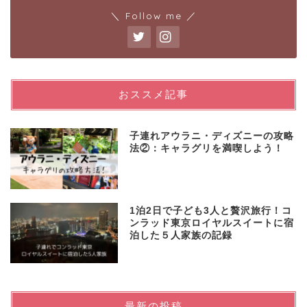
＼ Follow me ／
おススメ記事
子連れアウラニ・ディズニーの攻略
法②：キャラグリを満喫しよう！
1泊2日で子ども3人と贅沢旅行！コ
ンラッド東京ロイヤルスイートに宿
泊した５人家族の記録
最新の投稿