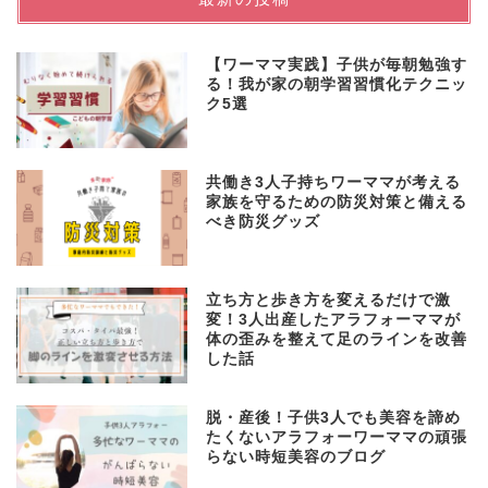
【ワーママ実践】子供が毎朝勉強す
る！我が家の朝学習習慣化テクニッ
ク5選
共働き3人子持ちワーママが考える
家族を守るための防災対策と備える
べき防災グッズ
立ち方と歩き方を変えるだけで激
変！3人出産したアラフォーママが
体の歪みを整えて足のラインを改善
した話
脱・産後！子供3人でも美容を諦め
たくないアラフォーワーママの頑張
らない時短美容のブログ