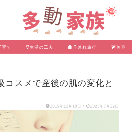
子育て
生活の工夫
子連れ旅行
美容
級コスメで産後の肌の変化と
2019年12月18日
/
2023年7月22日