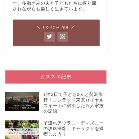
す。多動ぎみの夫と子どもたちに振り回
されながらも楽しく生きています。
＼ Follow me ／
おススメ記事
1泊2日で子ども3人と贅沢旅
行！コンラッド東京ロイヤル
スイートに宿泊した５人家族
の記録
子連れアウラニ・ディズニー
の攻略法②：キャラグリを満
喫しよう！