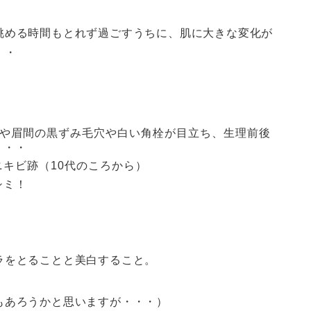
眺める時間もとれず過ごすうちに、肌に大きな変化が
・・
鼻や眉間の黒ずみ毛穴や白い角栓が目立ち、生理前後
・・・
キビ跡（10代のころから）
シミ！
ラをとることと美白すること。
もあろうかと思いますが・・・）